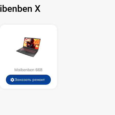
ibenben X
650 р
1100 р
Maibenben 668
Заказать ремонт