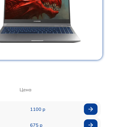
Цена
1100 р
675 р