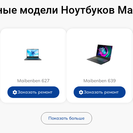
ые модели Ноутбуков Ma
от 60 мин
от 60 мин
Maibenben 627
Maibenben 639
Заказать ремонт
Заказать ремонт
Показать больше