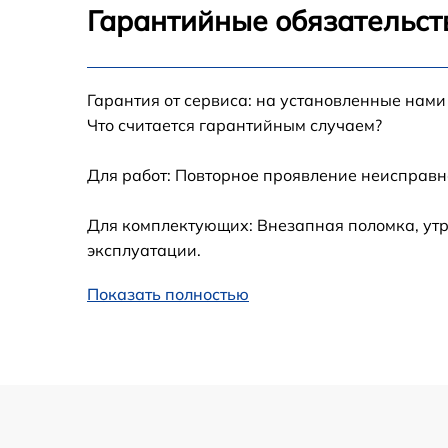
Гарантийные обязательст
Замена видеокарты
Гарантия от сервиса: на установленные нами
Замена процессора
Что считается гарантийным случаем?
Замена системы охлаждения
Для работ: Повторное проявление неисправн
Замена термопасты
Для комплектующих: Внезапная поломка, утр
эксплуатации.
Поиск и удаление вирусов
Показать полностью
Замена корпуса
Замена разъема питания
Настройка BIOS