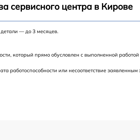
ва сервисного центра в Кирове
от 60 мин
 детали — до 3 месяцев.
от 60 мин
от 60 мин
ости, который прямо обусловлен с выполненной работой
от 60 мин
ата работоспособности или несоответствие заявленным
от 60 мин
от 60 мин
от 60 мин
от 60 мин