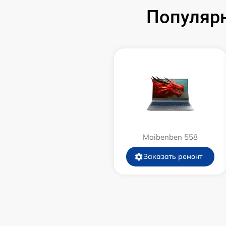
Популярн
Замена Wi-Fi модуля
Ремонт петель экрана
Maibenben 558
Заказать ремонт