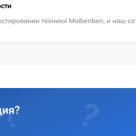
сти
тировании техники Maibenben, и наш сот
ция?