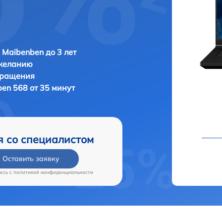
 Maibenben до 3 лет
 желанию
бращения
en 568 от 35 минут
я со специалистом
Оставить заявку
есь c
политикой конфиденциальности