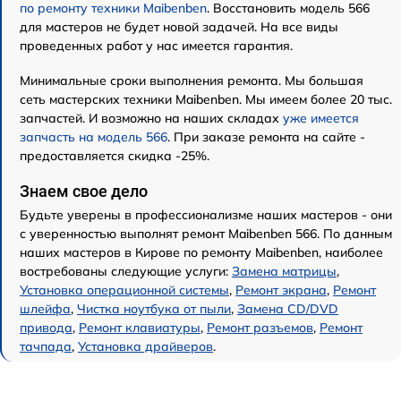
по ремонту техники Maibenben
. Восстановить модель 566
для мастеров не будет новой задачей. На все виды
проведенных работ у нас имеется гарантия.
Минимальные сроки выполнения ремонта. Мы большая
сеть мастерских техники Maibenben. Мы имеем более 20 тыс.
запчастей. И возможно на наших складах
уже имеется
запчасть на модель 566
. При заказе ремонта на сайте -
предоставляется скидка -25%.
Знаем свое дело
Будьте уверены в профессионализме наших мастеров - они
с уверенностью выполнят ремонт Maibenben 566. По данным
наших мастеров в Кирове по ремонту Maibenben, наиболее
востребованы следующие услуги:
Замена матрицы
,
Установка операционной системы
,
Ремонт экрана
,
Ремонт
шлейфа
,
Чистка ноутбука от пыли
,
Замена CD/DVD
привода
,
Ремонт клавиатуры
,
Ремонт разъемов
,
Ремонт
тачпада
,
Установка драйверов
.