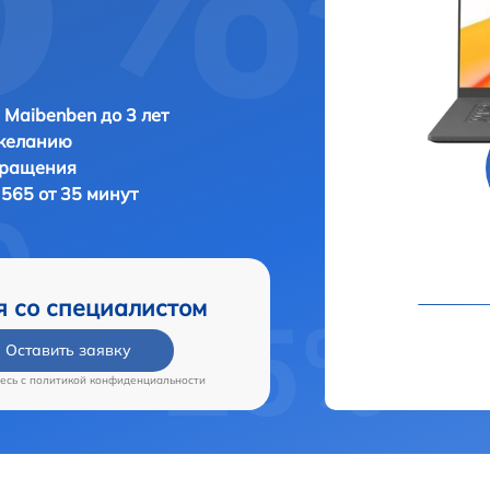
 Maibenben до 3 лет
 желанию
бращения
565 от 35 минут
я со специалистом
Оставить заявку
есь c
политикой конфиденциальности