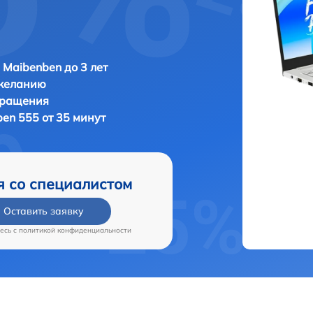
 Maibenben до 3 лет
 желанию
бращения
en 555 от 35 минут
я со специалистом
Оставить заявку
есь c
политикой конфиденциальности