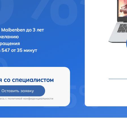
 Maibenben до 3 лет
 желанию
бращения
 547 от 35 минут
я со специалистом
Оставить заявку
есь c
политикой конфиденциальности