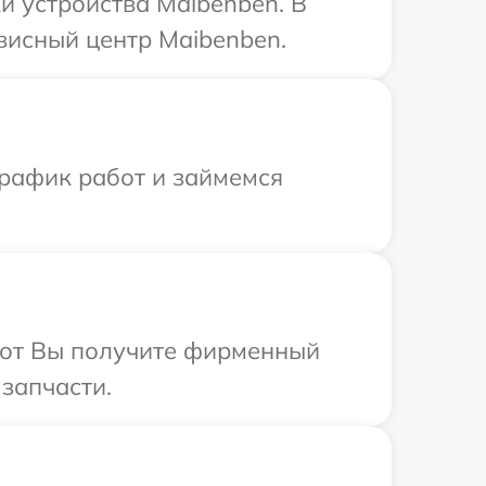
 устройства Maibenben. В
висный центр Maibenben.
график работ и займемся
абот Вы получите фирменный
 запчасти.