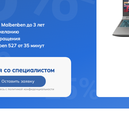
 Maibenben до 3 лет
 желанию
бращения
en 527 от 35 минут
я со специалистом
Оставить заявку
есь c
политикой конфиденциальности